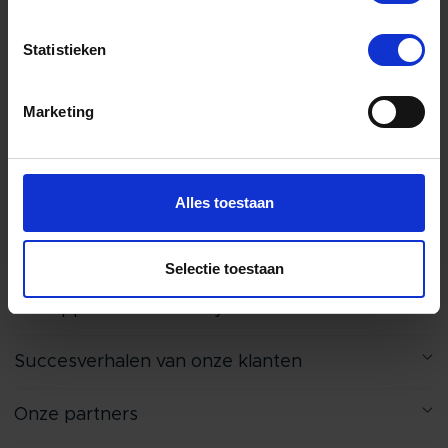
Wilt u meer weten over de verwerking
van deze gegevens, raadpleeg onze
Statistieken
privacyverklaring
.
Marketing
Alles toestaan
Over ons
Waarom wij bestaan
Selectie toestaan
De toppers van Laundry Total
Succesverhalen van onze klanten
Onze partners