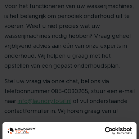
Voor het functioneren van uw wasserijmachines,
is het belangrijk om periodiek onderhoud uit te
voeren. Weet u niet precies wat uw
wasserijmachines nodig hebben? Vraag geheel
vrijblijvend advies aan één van onze experts in
onderhoud. Wij helpen u graag met het
opstellen van een gepast onderhoudsplan.
Stel uw vraag via onze chat, bel ons via
telefoonnummer 085-0030265, stuur een e-mail
naar
info@laundrytotal.nl
of vul onderstaande
contactformulier in. Wij horen graag van u!