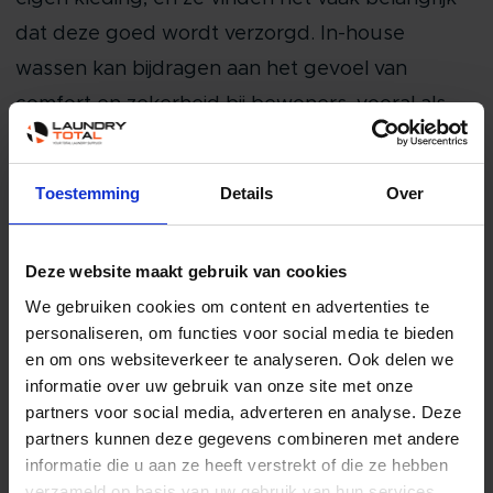
dat deze goed wordt verzorgd. In-house
wassen kan bijdragen aan het gevoel van
comfort en zekerheid bij bewoners, vooral als
hun kleding sneller beschikbaar is en minder
kans loopt te worden kwijtgeraakt of
Toestemming
Details
Over
beschadigd.
Hoewel in-house wassen deze voordelen biedt,
Deze website maakt gebruik van cookies
zijn er ook enkele nadelen, zoals hogere initiële
We gebruiken cookies om content en advertenties te
investeringen in apparatuur en onderhoud, het
personaliseren, om functies voor social media te bieden
inhuren van extra personeel, en de noodzaak
en om ons websiteverkeer te analyseren. Ook delen we
informatie over uw gebruik van onze site met onze
van voldoende ruimte voor de wasfaciliteiten.
partners voor social media, adverteren en analyse. Deze
Het is dus belangrijk voor een zorginstelling om
partners kunnen deze gegevens combineren met andere
een afweging te maken tussen deze factoren
informatie die u aan ze heeft verstrekt of die ze hebben
verzameld op basis van uw gebruik van hun services.
voordat een keuze wordt gemaakt