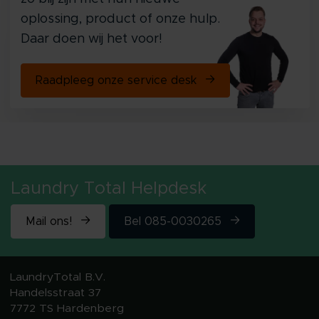
oplossing, product of onze hulp.
Daar doen wij het voor!
Raadpleeg onze service desk
Laundry Total Helpdesk
Mail ons!
Bel 085-0030265
LaundryTotal B.V.
Handelsstraat 37
7772 TS Hardenberg