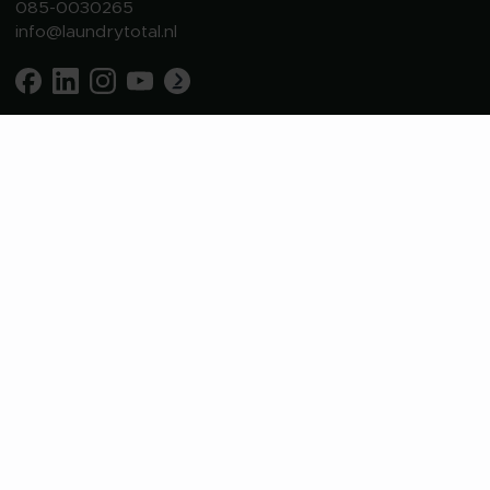
085-0030265
info@laundrytotal.nl
Bedrijfswasmachines
Professionele wasmachines
Industriële wasmachines
Barrier wasmachines
SCBA wasmachine
Branches
Agrarisch
Dierenzorg
Handel & dienstverlening