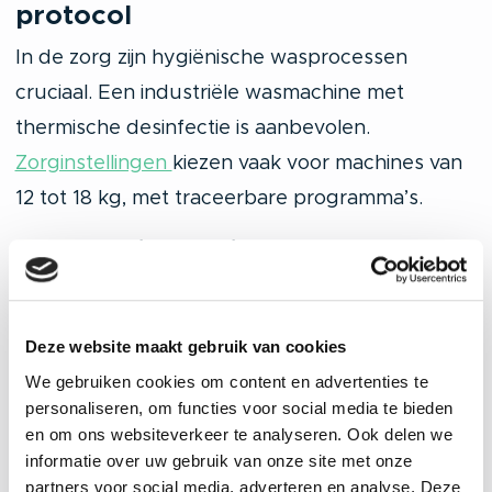
protocol
In de zorg zijn hygiënische wasprocessen
cruciaal. Een industriële wasmachine met
thermische desinfectie is aanbevolen.
Zorginstellingen
kiezen vaak voor machines van
12 tot 18 kg, met traceerbare programma’s.
Bouw en industrie: robuuste
machines voor werkkleding
Monteurs en technici brengen
zwaar vervuilde
Deze website maakt gebruik van cookies
werkkleding
. Kies hier voor een
industriële
We gebruiken cookies om content en advertenties te
wasmachine
met voorwas- en intensief
personaliseren, om functies voor social media te bieden
reinigingsprogramma. Capaciteit vanaf 14 kg is
en om ons websiteverkeer te analyseren. Ook delen we
informatie over uw gebruik van onze site met onze
geen overbodige luxe.
partners voor social media, adverteren en analyse. Deze