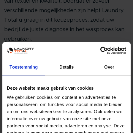
van textiel en kwaliteit. Doordat er zoveel
verschillende mogelijkheden zijn helpt Laundry
Total u graag in dit keuzeproces, zodat uw
bedrijf de juiste diagnose in het wasproces kan
gebruiken.
Wilt u direct professioneel was advies voor uw
bedrijf van één van onze experts? Wacht niet
Toestemming
Details
Over
langer en neem contact met ons op. Stuur uw
email naar
i
nfo@laundrytotal.n
l of bel ons op
Deze website maakt gebruik van cookies
telefoonnummer 085-0030265 u kunt ook het
We gebruiken cookies om content en advertenties te
onderstaande contactformulier invullen!
personaliseren, om functies voor social media te bieden
en om ons websiteverkeer te analyseren. Ook delen we
Meteen contact via de chat? Dat kan! Rechts
informatie over uw gebruik van onze site met onze
onderaan de pagina kunt u meteen chatten met
partners voor social media, adverteren en analyse. Deze
partners kunnen deze gegevens combineren met andere