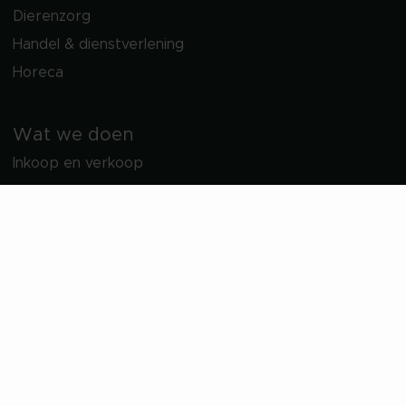
Dierenzorg
Handel & dienstverlening
Horeca
Wat we doen
Inkoop en verkoop
Onderdelenservice
Vendshare
Total Care wasoplossing
Projectbegeleiding en advies
Over ons
Waarom wij bestaan
De toppers van Laundry Total