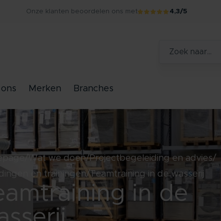
Onze klanten beoordelen ons met
4,3/5
 ons
Merken
Branches
epage
Wat we doen
Projectbegeleiding en advies
dingen en trainingen
Teamtraining in de wasserij
eamtraining in de
sserij