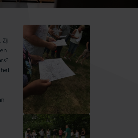
Zij
ren
rs?
 het
an