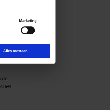
e
n
Marketing
worden
ining
Alles toestaan
n de
ncreet