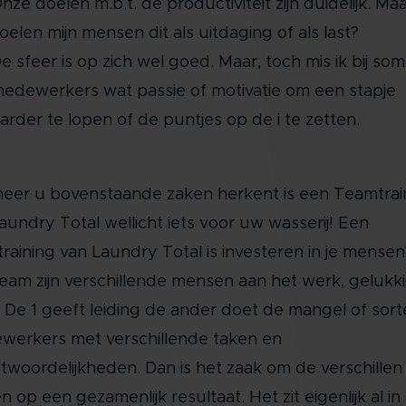
nze doelen m.b.t. de productiviteit zijn duidelijk. Maa
oelen mijn mensen dit als uitdaging of als last?
e sfeer is op zich wel goed. Maar, toch mis ik bij so
edewerkers wat passie of motivatie om een stapje
arder te lopen of de puntjes op de i te zetten.
er u bovenstaande zaken herkent is een Teamtrai
aundry Total wellicht iets voor uw wasserij! Een
raining van Laundry Total is investeren in je mensen.
eam zijn verschillende mensen aan het werk, gelukk
 De 1 geeft leiding de ander doet de mangel of sort
erkers met verschillende taken en
twoordelijkheden. Dan is het zaak om de verschillen
en op een gezamenlijk resultaat. Het zit eigenlijk al in