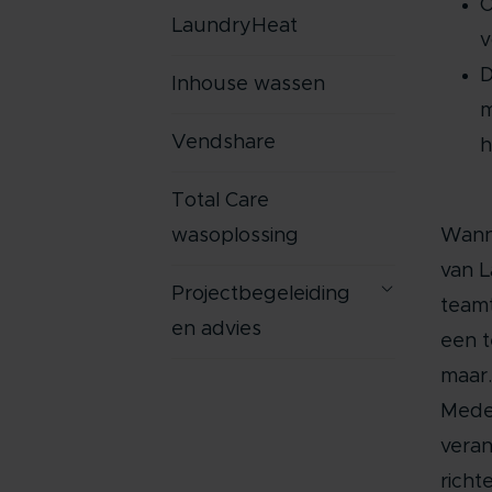
O
LaundryHeat
v
D
Inhouse wassen
m
Vendshare
h
Total Care
wasoplossing
Wanne
van L
Projectbegeleiding
teamt
en advies
een t
maar.
Medew
veran
richt