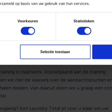
erzameld op basis van uw gebruik van hun services.
en we uiteindelijk vast; wat we anders willen, waar w
 meer last van willen hebben, waar we altijd van wille
Voorkeuren
Statistieken
en genieten!
lel aan de teamtraining zullen er coaching sessies 
nd met de leidinggevende (n). Hierdoor staat de tra
Selectie toestaan
op zichzelf maar is die verbonden aan andere lagen
n de organisatie.
training is maatwerk. Voorafgaand aan de training
en we met de wasserij over de aandachtspunten e
halen doelen. Van daaruit doen we u graag een co
tel.
sgierig? Een Laundry Total zit voor u klaar om uw