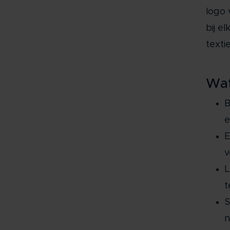
logo 
bij e
texti
Wat
B
e
E
v
L
t
S
n