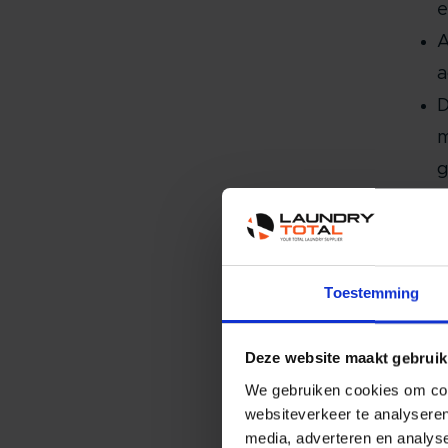
e
A
a
D
m
g
Hoe
Binne
Toestemming
de sl
natuu
Deze website maakt gebruik
Eenvo
We gebruiken cookies om cont
vorme
websiteverkeer te analyseren
media, adverteren en analys
binne