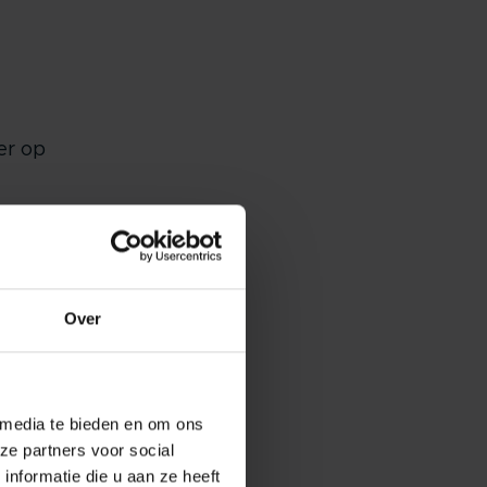
er op
e aan
Over
vrije
ingen
 media te bieden en om ons
ze partners voor social
nformatie die u aan ze heeft
n