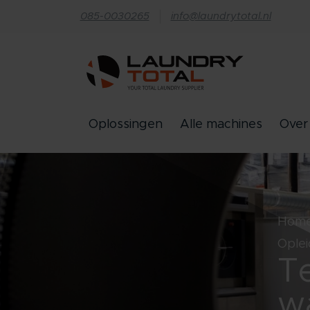
085-0030265
info@laundrytotal.nl
Oplossingen
Alle machines
Over
Hom
Oplei
T
wa