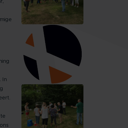
r,
mmige
ning
 In
ig
eert.
 te
 ons