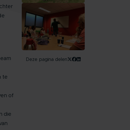
chter
de
 team
Deze pagina delen
 te
ven of
n die
van