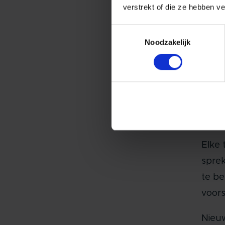
verstrekt of die ze hebben v
stell
Toestemmingsselectie
nooit
Noodzakelijk
blijv
Paral
gepla
niet 
binne
Elke 
sprek
te be
voors
Nieuw