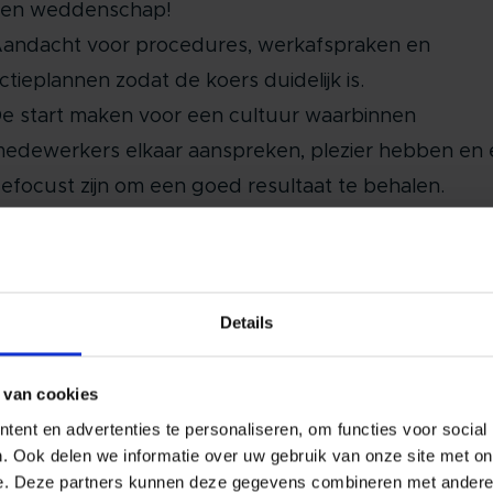
en weddenschap!
andacht voor procedures, werkafspraken en
ctieplannen zodat de koers duidelijk is.
e start maken voor een cultuur waarbinnen
edewerkers elkaar aanspreken, plezier hebben en 
efocust zijn om een goed resultaat te behalen.
?
n een nader aantal vast te stellen dagdelen gaan w
Details
ag met diverse oefeningen. Bij voorkeur buiten in de 
r maar vooral door letterlijk in beweging te komen.
 van cookies
udige outdoor-oefeningen, opstellingen en uitdag
ent en advertenties te personaliseren, om functies voor social
n de werkwijze om zichtbaar te maken wat er leeft
. Ook delen we informatie over uw gebruik van onze site met on
e. Deze partners kunnen deze gegevens combineren met andere i
n het team. Daar praten we zorgvuldig over door e