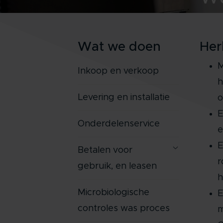
Wat we doen
Her
M
Inkoop en verkoop
h
Levering en installatie
o
E
Onderdelenservice
e
E
Betalen voor
r
gebruik, en leasen
h
Microbiologische
E
controles was proces
m