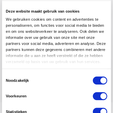
Wat is laag centrifugeren?
Deze website maakt gebruik van cookies
Wat kost een professionele wasmachine?
We gebruiken cookies om content en advertenties te
personaliseren, om functies voor social media te bieden
en om ons websiteverkeer te analyseren. Ook delen we
Kan ik je ergens mee
informatie over uw gebruik van onze site met onze
helpen
?
partners voor social media, adverteren en analyse. Deze
partners kunnen deze gegevens combineren met andere
Een bericht van onze klant, dat ze
informatie die u aan ze heeft verstrekt of die ze hebben
zo blij zijn met hun nieuwe
verzameld op basis van uw gebruik van hun services.
oplossing, product of onze hulp.
Daar doen wij het voor!
Toestemmingsselectie
Noodzakelijk
Raadpleeg onze service desk
Voorkeuren
Statistieken