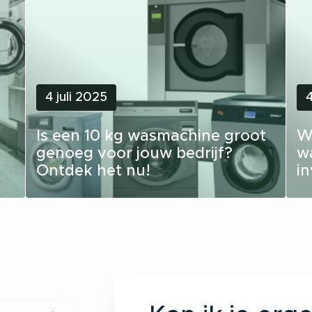
4 juli 2025
4
Is een 10 kg wasmachine groot
W
genoeg voor jouw bedrijf?
w
Ontdek het nu!
i