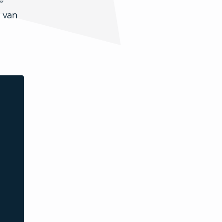
e
 van