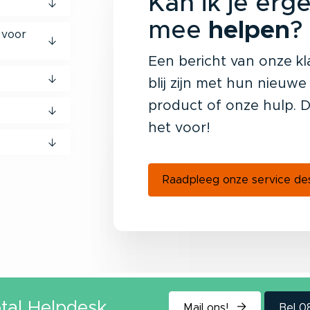
Kan ik je erg
mee
helpen
?
 voor
Een bericht van onze kl
blij zijn met hun nieuwe
product of onze hulp. D
het voor!
Raadpleeg onze service d
tal Helpdesk
Mail ons!
Bel 