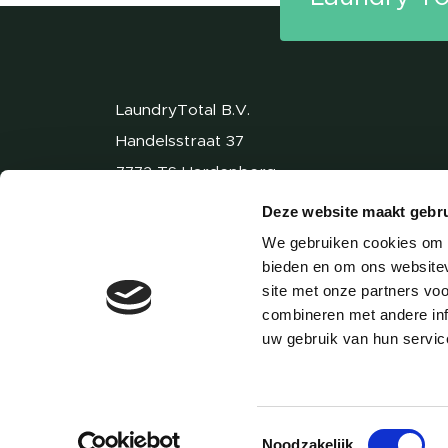
LaundryTotal B.V.
Handelsstraat 37
7772 TS Hardenberg
085-0030265
Deze website maakt gebru
info@laundrytotal.nl
We gebruiken cookies om c
bieden en om ons websitev
site met onze partners vo
combineren met andere inf
uw gebruik van hun servic
Toestemmingsselectie
Noodzakelijk