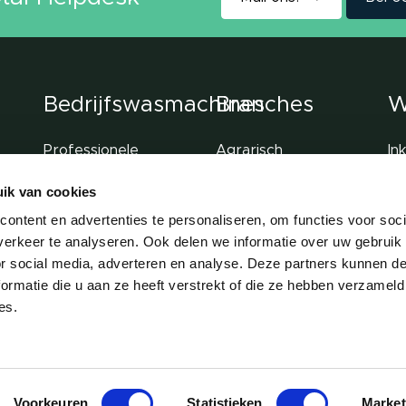
Bedrijfswasmachines
Branches
W
Professionele
Agrarisch
In
wasmachines
Dierenzorg
On
ik van cookies
Industriële
Handel &
Ve
ontent en advertenties te personaliseren, om functies voor soci
wasmachines
dienstverlening
To
erkeer te analyseren. Ook delen we informatie over uw gebruik
Barrier wasmachines
Horeca
wa
or social media, adverteren en analyse. Deze partners kunnen 
ormatie die u aan ze heeft verstrekt of die ze hebben verzameld
SCBA wasmachine
Pr
es.
en
Voorkeuren
Statistieken
Market