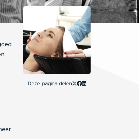
 goed
en
Deze pagina delen
meer