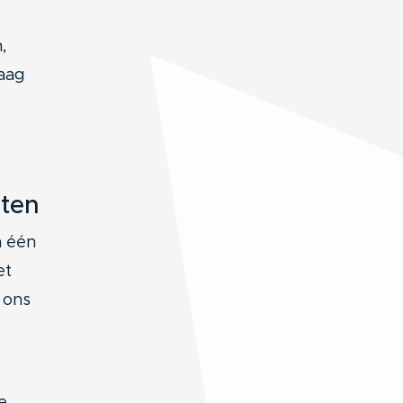
,
raag
sten
n één
et
 ons