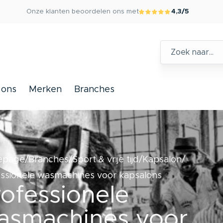
Onze klanten beoordelen ons met
4,3/5
 ons
Merken
Branches
epage
Branches
Sport & vrije tijd
Kapsalon
ssionele wasmachines voor kapsalons
ofessionele
asmachines voor