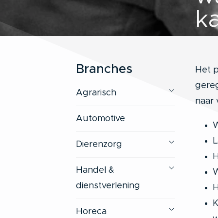
k
Branches
Het p
gereg
Agrarisch
naar 
Automotive
W
L
Dierenzorg
H
Handel &
W
dienstverlening
H
K
Horeca