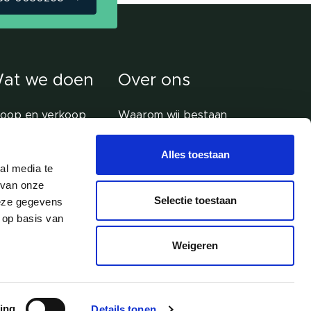
at we doen
Over ons
koop en verkoop
Waarom wij bestaan
derdelenservice
De toppers van
Alles toestaan
Laundry Total
ndshare
al media te
Onze partners
tal Care
 van onze
soplossing
Selectie toestaan
deze gegevens
 op basis van
ojectbegeleiding
 advies
Weigeren
ing
Details tonen