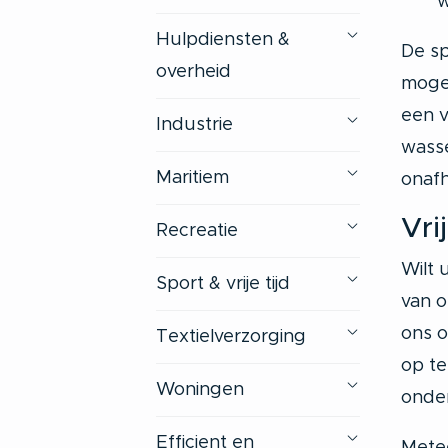
w
Hulpdiensten &
De sp
overheid
mogel
een v
Industrie
wasse
Maritiem
onafh
Vri
Recreatie
Wilt 
Sport & vrije tijd
van o
ons o
Textielverzorging
op t
Woningen
onder
Efficient en