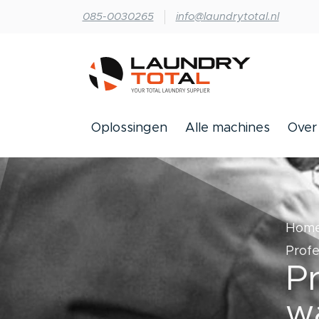
085-0030265
info@laundrytotal.nl
Oplossingen
Alle machines
Over
Hom
Profe
Pr
w