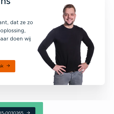
ens
ant, dat ze zo
 oplossing,
aar doen wij
esk
085-0030265