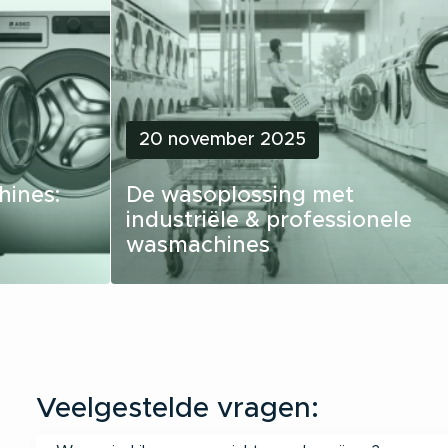
20 november 2025
hines:
De wasoplossing met
industriële & professionele
wasmachines
Veelgestelde vragen: