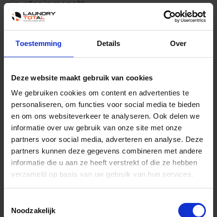
zijn, alles is mogelijk.
Een bedrijfswasmachine
aanschaffen bij Laundry Total?
Toestemming
Details
Over
Wanneer u ervoor kiest om een
bedrijfswasmachine aan te schaffen bij Laundry
Deze website maakt gebruik van cookies
Total, dan weet u zeker dat u gaat wassen als
We gebruiken cookies om content en advertenties te
personaliseren, om functies voor social media te bieden
een echte expert. Wij geven u deskundig én
en om ons websiteverkeer te analyseren. Ook delen we
geheel onafhankelijk advies in alles wat u nodig
informatie over uw gebruik van onze site met onze
bent voor uw wasruimte. Ook kunnen we u
partners voor social media, adverteren en analyse. Deze
partners kunnen deze gegevens combineren met andere
helpen bij de levering en plaatsing van uw
informatie die u aan ze heeft verstrekt of die ze hebben
bedrijfswasmachine. Nieuwsgierig geworden?
verzameld op basis van uw gebruik van hun services.
Neem contact met ons op!
Toestemmingsselectie
Noodzakelijk