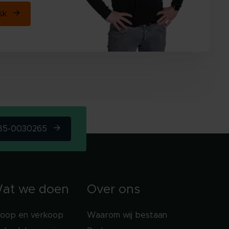
esk
085-0030265
at we doen
Over ons
koop en verkoop
Waarom wij bestaan