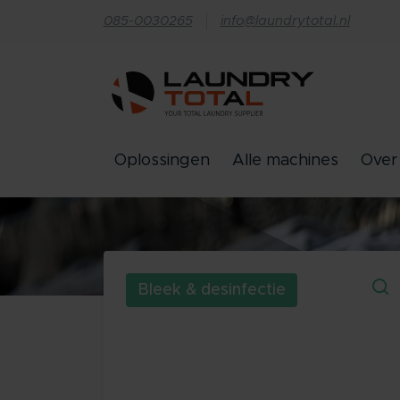
085-0030265
info@laundrytotal.nl
Oplossingen
Alle machines
Over
Bleek & desinfectie