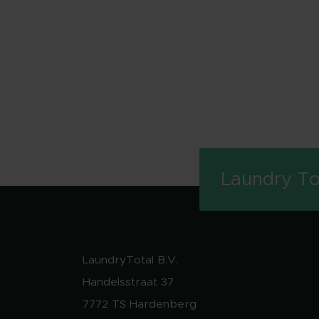
Laundry To
LaundryTotal B.V.
Handelsstraat 37
7772 TS Hardenberg