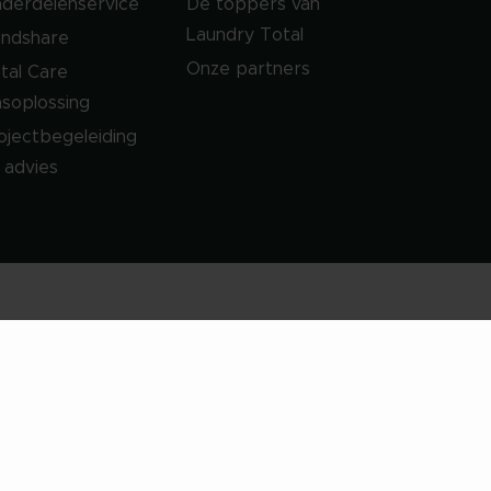
derdelenservice
De toppers van
Laundry Total
ndshare
Onze partners
tal Care
soplossing
ojectbegeleiding
 advies