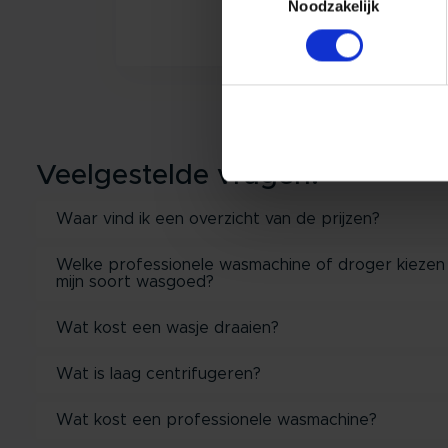
Noodzakelijk
Veelgestelde vragen:
Waar vind ik een overzicht van de prijzen?
Welke professionele wasmachine of droger kiezen
mijn soort wasgoed?
Wat kost een wasje draaien?
Wat is laag centrifugeren?
Wat kost een professionele wasmachine?