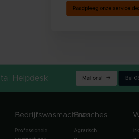
Raadpleeg onze service d
tal Helpdesk
Mail ons!
Bel 
Bedrijfswasmachines
Branches
W
Professionele
Agrarisch
In