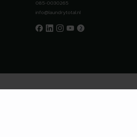
085-0030265
info@laundrytotal.nl