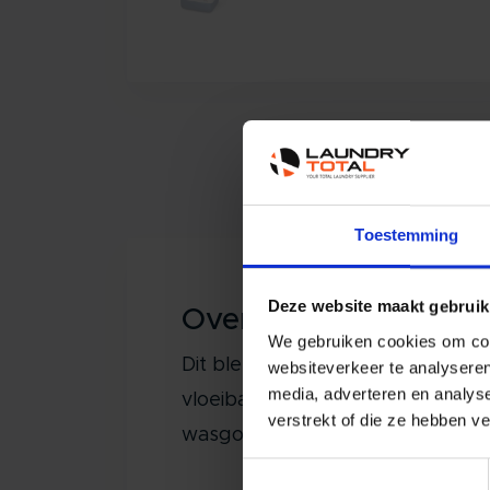
Toestemming
Deze website maakt gebruik
Over de Ecolab Ozoni
We gebruiken cookies om cont
Dit bleek en desinfectiemiddel Oz
websiteverkeer te analyseren
media, adverteren en analys
vloeibare geactiveerde bleekmidd
verstrekt of die ze hebben v
wasgoed écht schoon wordt.
Toestemmingsselectie