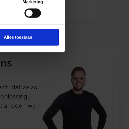
Marketing
Alles toestaan
ens
ant, dat ze zo
 oplossing,
aar doen wij