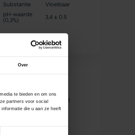
Substantie
Vloeibaar
pH-waarde
3,4 ± 0.5
(0,3%)
Toon alle specificaties
Over
desinfectiemiddel
 media te bieden en om ons
nigt uw textiel grondig. Dit
ze partners voor social
nformatie die u aan ze heeft
vlekken verdwijnen en uw