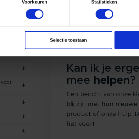
Voorkeuren
Statistieken
Selectie toestaan
Kan ik je erg
mee
helpen
?
 voor
Een bericht van onze kl
blij zijn met hun nieuwe
product of onze hulp. D
het voor!