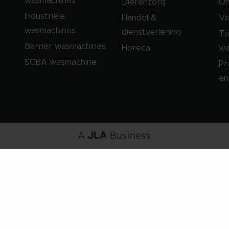
wasmachines
Dierenzorg
On
Industriële
Handel &
Ve
wasmachines
dienstverlening
To
Barrier wasmachines
Horeca
wa
SCBA wasmachine
Pr
en