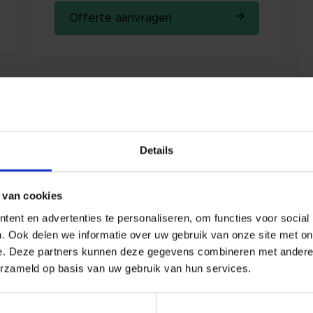
Offerte aanvragen
Details
 van cookies
t Performance 20 kg - Bleek- en 
ent en advertenties te personaliseren, om functies voor social
onit Performance van Ecolab is gecertificeerd en rei
. Ook delen we informatie over uw gebruik van onze site met on
e. Deze partners kunnen deze gegevens combineren met andere i
el o.b.v. waterstofperoxide zorgt ervoor dat alle 
erzameld op basis van uw gebruik van hun services.