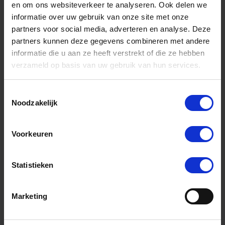
en om ons websiteverkeer te analyseren. Ook delen we
Het nominale vermogen verschilt dan ook
informatie over uw gebruik van onze site met onze
partners voor social media, adverteren en analyse. Deze
tussen 58 en 87 kW, met een
partners kunnen deze gegevens combineren met andere
verwarmingscapaciteit van 53 tot 79 kW. De
informatie die u aan ze heeft verstrekt of die ze hebben
maximaal te gebruiken werkdrukken zijn
verzameld op basis van uw gebruik van hun services.
voor beide uitvoeringen gelijk, namelijk 8, 14,
Toestemmingsselectie
22 of 29 bar.
Noodzakelijk
Voorkeuren
Veelgestelde vragen:
Statistieken
Waar vind ik een overzicht van de prijzen?
Marketing
Welke professionele wasmachine of droger kiezen
voor mijn soort wasgoed?