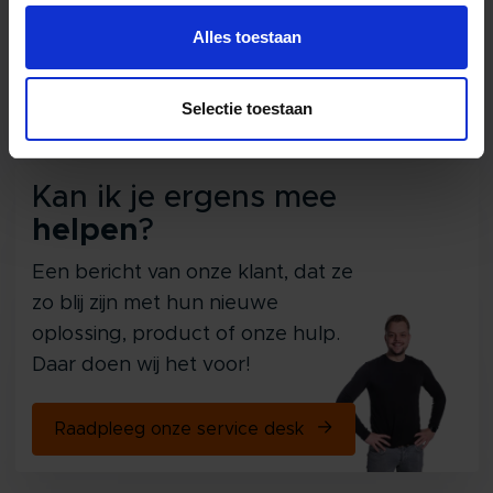
Wat kost een wasje draaien?
Alles toestaan
Wat is laag centrifugeren?
Selectie toestaan
Wat kost een professionele wasmachine?
Kan ik je ergens mee
helpen
?
Een bericht van onze klant, dat ze
zo blij zijn met hun nieuwe
oplossing, product of onze hulp.
Daar doen wij het voor!
Raadpleeg onze service desk