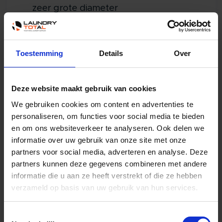
zeer grote diameter
Warmtepompverwarming
Gebruiksvriendelijke microprocessor
Toestemming
Details
Over
(ECT)
Grote deuropening voor eenvoudig
laden en ontladen
Deze website maakt gebruik van cookies
Zelfreinigende pluisjesfilter
We gebruiken cookies om content en advertenties te
personaliseren, om functies voor social media te bieden
Combinatie van radiale en axiale
en om ons websiteverkeer te analyseren. Ook delen we
luchtstroom - RADAX® concept:
informatie over uw gebruik van onze site met onze
- Maximale warmtetransfer
partners voor social media, adverteren en analyse. Deze
partners kunnen deze gegevens combineren met andere
- Laag energieverbruik
informatie die u aan ze heeft verstrekt of die ze hebben
- Snelle droogtijden
verzameld op basis van uw gebruik van hun services.
Gratis en standaard mee
Toestemmingsselectie
geleverd