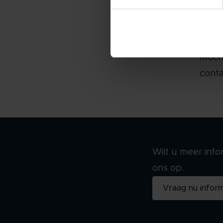
Ben
bet
Moch
conta
Wilt u meer inf
ons op.
Vraag nu inform