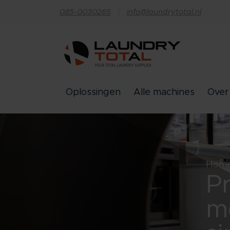
085-0030265
info@laundrytotal.nl
Oplossingen
Alle machines
Over
Hom
P
me