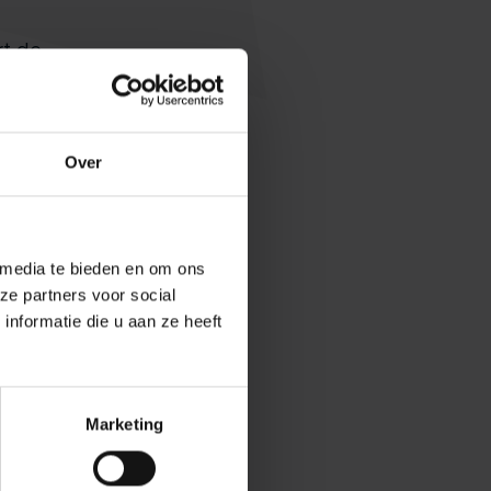
rt de
Over
rne
h en
t
 media te bieden en om ons
ling
ze partners voor social
nformatie die u aan ze heeft
 de
Marketing