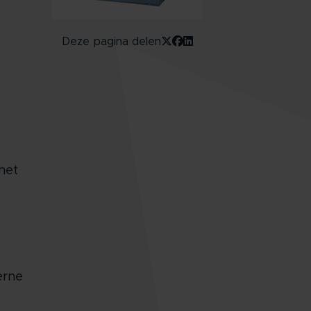
Deze pagina delen
het
erne