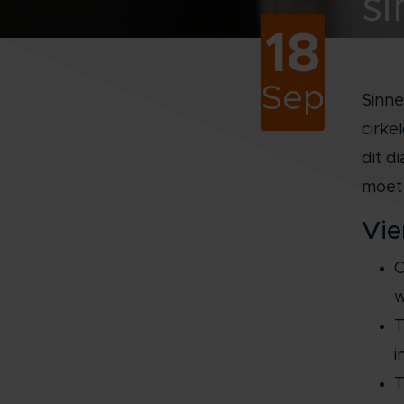
si
18
Sep
Sinne
cirke
dit d
moet 
Vie
C
w
T
i
T