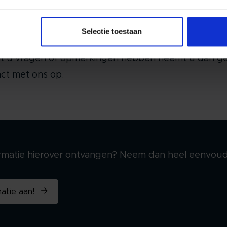
ieuwd wat dit voor u kan
Selectie toestaan
ekenen?
t u vragen of opmerkingen hebben neemt u dan ge
ct met ons op.
ormatie hierover ontvangen? Neem dan heel eenvoud
atie aan!