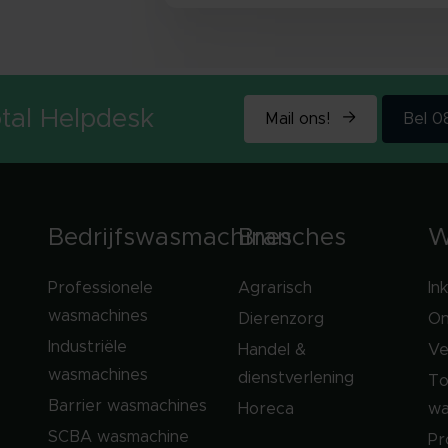
tal Helpdesk
Mail ons!
Bel 
Bedrijfswasmachines
Branches
W
Professionele
Agrarisch
In
wasmachines
Dierenzorg
On
Industriële
Handel &
Ve
wasmachines
dienstverlening
To
Barrier wasmachines
Horeca
wa
SCBA wasmachine
Pr