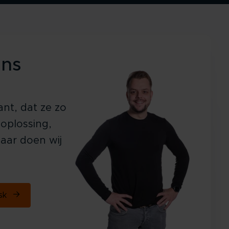
ens
ant, dat ze zo
 oplossing,
aar doen wij
esk