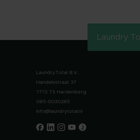
Laundry To
LaundryTotal B.V.
Handelsstraat 37
7772 TS Hardenberg
085-0030265
info@laundrytotal.nl