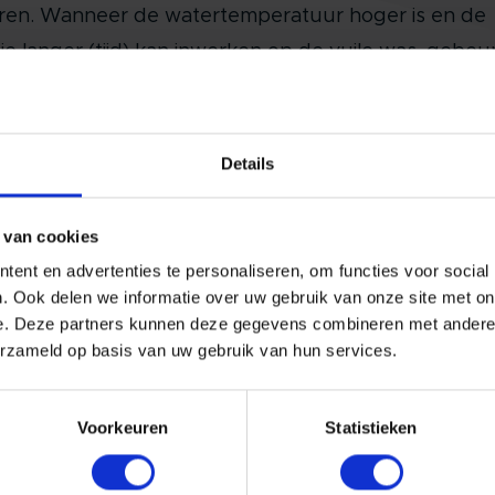
ren. Wanneer de watertemperatuur hoger is en de
e langer (tijd) kan inwerken op de vuile was, gebeu
ging grondiger.
ad van bevuiling
Details
s belangrijk goed na te gaan, hoe je optimaal de inte
udingen kan aanpassen om zo efficiënt, economisc
 van cookies
gisch mogelijk de was te reinigen. Hiervoor is het nie
ent en advertenties te personaliseren, om functies voor social
angrijk rekening te houden met de graad van bevui
. Ook delen we informatie over uw gebruik van onze site met on
e. Deze partners kunnen deze gegevens combineren met andere i
e was. Deze factor is de beginsituatie van waaruit je
erzameld op basis van uw gebruik van hun services.
hillende andere factoren moet benaderen.
er u het principe van de Cirkel van Sinner constant
Voorkeuren
Statistieken
st, gaat u merken dat het wasproces veel betere
taten afleverd tot uw grote voldoening.