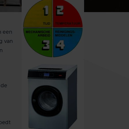
n een
ng van
n
 de
oedt