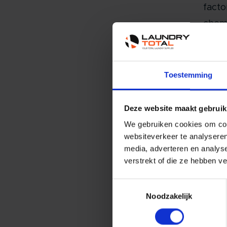
facto
chemi
reini
Gra
Toestemming
Het i
verho
Deze website maakt gebruik
ecolo
We gebruiken cookies om cont
onbel
websiteverkeer te analyseren
media, adverteren en analys
van d
verstrekt of die ze hebben v
versc
Toestemmingsselectie
Wanne
Noodzakelijk
toepa
resul