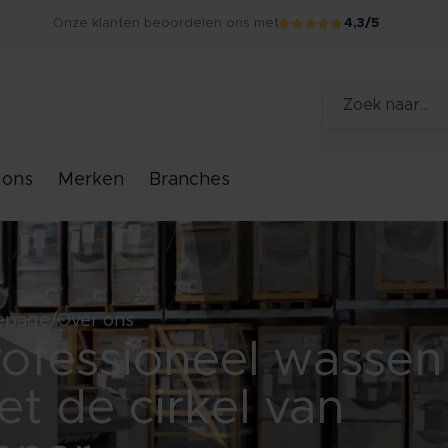
Onze klanten beoordelen ons met
4,3/5
 ons
Merken
Branches
epage
Over ons
rofessioneel wassen
t de cirkel van