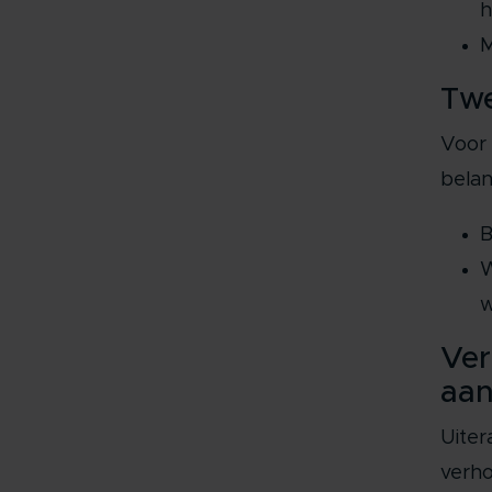
h
M
Twe
Voor 
belang
B
W
w
Ver
aan
Uiter
verho